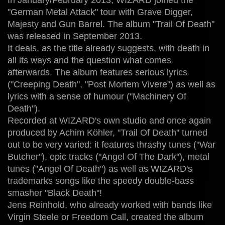
In January/February 2013, WIZARD joined the
"German Metal Attack" tour with Grave Digger,
Majesty and Gun Barrel. The album "Trail Of Death"
was released in September 2013.
It deals, as the title already suggests, with death in
all its ways and the question what comes
afterwards. The album features serious lyrics
("Creeping Death", "Post Mortem Vivere") as well as
lyrics with a sense of humour ("Machinery Of
Death").
Recorded at WIZARD's own studio and once again
produced by Achim Köhler, "Trail Of Death" turned
out to be very varied: it features thrashy tunes ("War
Butcher"), epic tracks ("Angel Of The Dark"), metal
tunes ("Angel Of Death") as well as WIZARD's
trademarks songs like the speedy double-bass
smasher "Black Death"!
Jens Reinhold, who already worked with bands like
Virgin Steele or Freedom Call, created the album