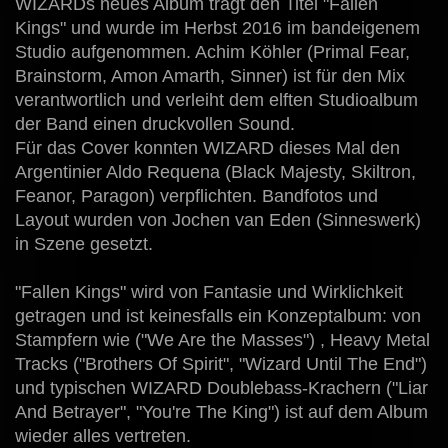
WIZARDs neues Album trägt den Titel "Fallen
Kings" und wurde im Herbst 2016 im bandeigenem
Studio aufgenommen. Achim Köhler (Primal Fear,
Brainstorm, Amon Amarth, Sinner) ist für den Mix
verantwortlich und verleiht dem elften Studioalbum
der Band einen druckvollen Sound.
Für das Cover konnten WIZARD dieses Mal den
Argentinier Aldo Requena (Black Majesty, Skiltron,
Feanor, Paragon) verpflichten. Bandfotos und
Layout wurden von Jochen van Eden (Sinneswerk)
in Szene gesetzt.
"Fallen Kings" wird von Fantasie und Wirklichkeit
getragen und ist keinesfalls ein Konzeptalbum: von
Stampfern wie ("We Are the Masses") , Heavy Metal
Tracks ("Brothers Of Spirit", "Wizard Until The End")
und typischen WIZARD Doublebass-Krachern ("Liar
And Betrayer", "You're The King") ist auf dem Album
wieder alles vertreten.