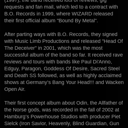
(1997), the band received lots of reviews, gig
requests and fan mail, which led to a contract with
B.O. Records in 1999, where WIZARD released
their first official album "Bound By Metal".
After parting ways with B.O. Records, they signed
with Music Limb Productions and released "Head Of
The Deceiver" in 2001, which was the most
successful album of the band so far. It received rave
reviews and tours with bands like Paul Di'Anno,
Edguy, Paragon, Goddess Of Desire, Sacred Steel
and Death SS followed, as well as highly acclaimed
shows at Germany’s Bang Your Head!!! and Wacken
Open Air.
Their first concept album about Odin, the Allfather of
the Norse gods, was recorded in the fall of 2002 at
Hamburg’s Powerhouse Studios with producer Piet
Sielck (Iron Savior, Heavenly, Blind Guardian, Gun