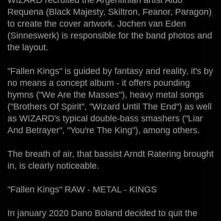
WIZARD recruited the Argentinian artist Aldo
Requena (Black Majesty, Skiltron, Feanor, Paragon)
to create the cover artwork. Jochen van Eden
(Sinneswerk) is responsible for the band photos and
the layout.
"Fallen Kings" is guided by fantasy and reality, it's by
no means a concept album - it offers pounding
hymns ("We Are the Masses"), heavy metal songs
("Brothers Of Spirit", "Wizard Until The End") as well
as WIZARD's typical double-bass smashers ("Liar
And Betrayer", "You're The King"), among others.
The breath of air, that bassist Arndt Ratering brought
in, is clearly noticeable.
"Fallen Kings" RAW - METAL - KINGS
In january 2020 Dano Boland decided to quit the