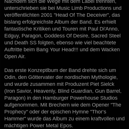
Nachdem sich die Wege mit dem Label trennten,
unterschrieben sie bei Music Limb Productions und
veröffentlichten 2001 "Head Of The Deceiver", das
bislang erfolgreichste Album der Band. Es erhielt
fantastische Kritiken und Touren mit Paul Di'Anno,
Edguy, Paragon, Goddess Of Desire, Sacred Steel
und Death SS folgten, ebenso wie viel beachtete
Auftritte beim Bang Your Head!!! und dem Wacken
Open Air.
Das erste Konzeptlbum der Band drehte sich um
Odin, den Göttervater der nordischen Mythologie,
und wurde zusammen mit Produzent Piet Sielck
(Iron Savior, Heavenly, Blind Guardian, Gun Barrel,
Paragon) in den Hamburger Powerhouse Studios
aufgenommen. Mit Brechern wie dem Opener "The
Prophecy" oder der epischen Hymne "Thor‘s
Hammer" wurde das Album zu einem kraftvollen und
mächtigen Power Metal Epos.